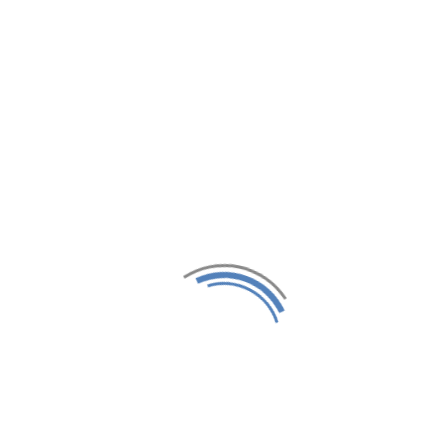
Term Vivat
in
Term 3000
, ki so le korak stran od naših apartmaj
ia
ne smete zamuditi priložnosti, da okusite lokalne jedi, kot so: